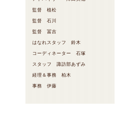
監督 植松
監督 石川
監督 冨吉
はなれスタッフ 鈴木
コーディネーター 石塚
スタッフ 諏訪部あずみ
経理＆事務 柏木
事務 伊藤