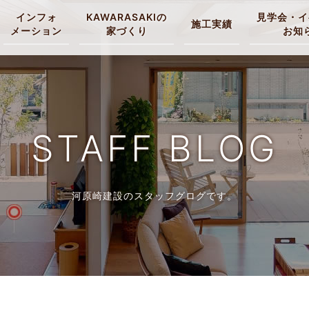
インフォ
KAWARASAKIの
見学会・イ
施工実績
メーション
家づくり
お知
STAFF BLOG
河原崎建設のスタッフグログです。