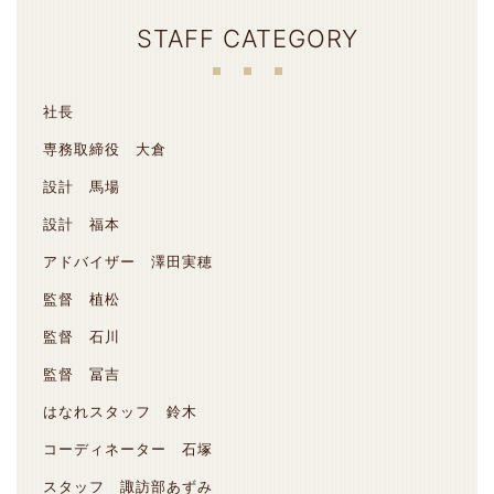
STAFF CATEGORY
社長
専務取締役 大倉
設計 馬場
設計 福本
アドバイザー 澤田実穂
監督 植松
監督 石川
監督 冨吉
はなれスタッフ 鈴木
コーディネーター 石塚
スタッフ 諏訪部あずみ