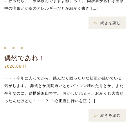
に行ったら、「今薬飲んでますよね」って。 問診票があれば治療
中の病気とか薬のアレルギーだとか細かく書き […]
続きを読む
偶然であれ！
2026.06.11
・・・今年に入ってから、踏んだり蹴ったりな状況が続いている
気がします。 葬式とか病院通いとかパソコン壊れたりとか、まだ
半年なのに、結構盛沢山です。 おかしいねぇ～、おみくじ大吉だ
ったんだけどな・・・？ 「心正直に行いを正 […]
続きを読む