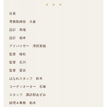
社長
専務取締役 大倉
設計 馬場
設計 福本
アドバイザー 澤田実穂
監督 植松
監督 石川
監督 冨吉
はなれスタッフ 鈴木
コーディネーター 石塚
スタッフ 諏訪部あずみ
経理＆事務 柏木