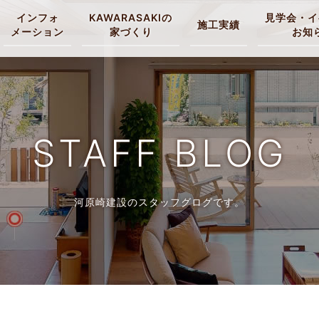
インフォ
KAWARASAKIの
見学会・イ
施工実績
メーション
家づくり
お知
STAFF BLOG
河原崎建設のスタッフグログです。