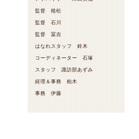
監督 植松
監督 石川
監督 冨吉
はなれスタッフ 鈴木
コーディネーター 石塚
スタッフ 諏訪部あずみ
経理＆事務 柏木
事務 伊藤