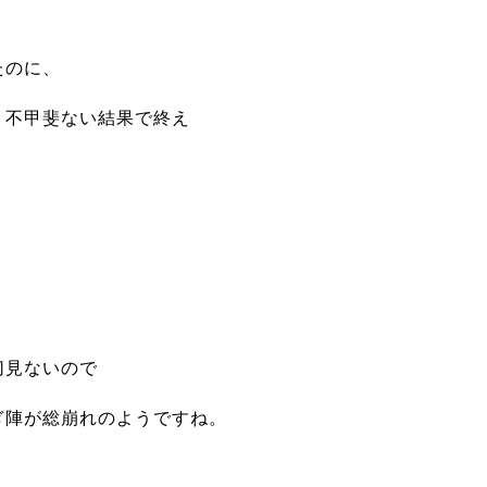
たのに、
う不甲斐ない結果で終え
切見ないので
ぎ陣が総崩れのようですね。