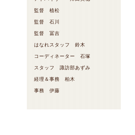
監督 植松
監督 石川
監督 冨吉
はなれスタッフ 鈴木
コーディネーター 石塚
スタッフ 諏訪部あずみ
経理＆事務 柏木
事務 伊藤