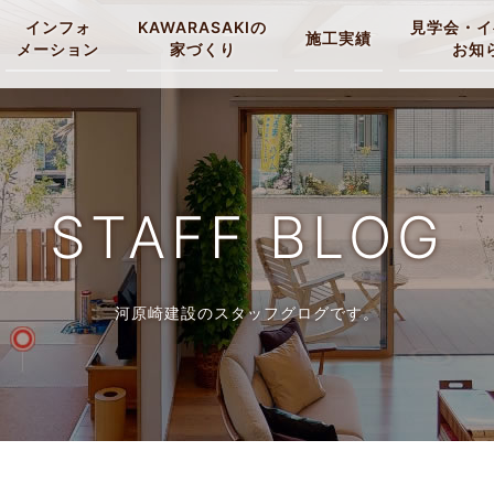
インフォ
KAWARASAKIの
見学会・イ
施工実績
メーション
家づくり
お知
STAFF BLOG
河原崎建設のスタッフグログです。