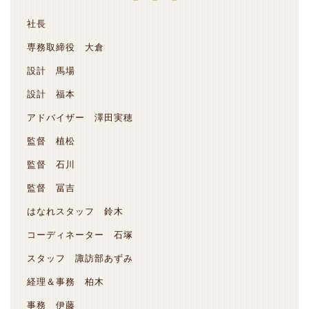
社長
専務取締役 大倉
設計 馬場
設計 福本
アドバイザー 澤田実穂
監督 植松
監督 石川
監督 冨吉
はなれスタッフ 鈴木
コーディネーター 石塚
スタッフ 諏訪部あずみ
経理＆事務 柏木
事務 伊藤