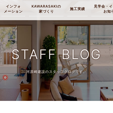
インフォ
KAWARASAKIの
見学会・イ
施工実績
メーション
家づくり
お知
STAFF BLOG
河原崎建設のスタッフグログです。