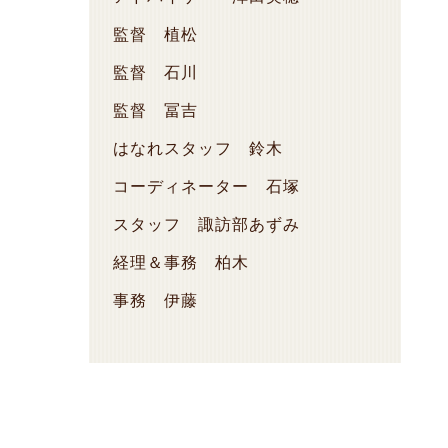
監督 植松
監督 石川
監督 冨吉
はなれスタッフ 鈴木
コーディネーター 石塚
スタッフ 諏訪部あずみ
経理＆事務 柏木
事務 伊藤