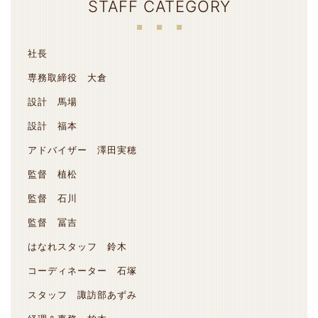
STAFF CATEGORY
社長
専務取締役 大倉
設計 馬場
設計 福本
アドバイザー 澤田実穂
監督 植松
監督 石川
監督 冨吉
はなれスタッフ 鈴木
コーディネーター 石塚
スタッフ 諏訪部あずみ