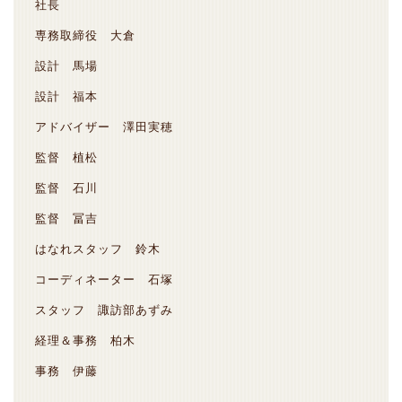
社長
専務取締役 大倉
設計 馬場
設計 福本
アドバイザー 澤田実穂
監督 植松
監督 石川
監督 冨吉
はなれスタッフ 鈴木
コーディネーター 石塚
スタッフ 諏訪部あずみ
経理＆事務 柏木
事務 伊藤