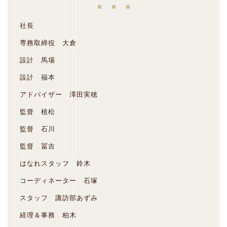
社長
専務取締役 大倉
設計 馬場
設計 福本
アドバイザー 澤田実穂
監督 植松
監督 石川
監督 冨吉
はなれスタッフ 鈴木
コーディネーター 石塚
スタッフ 諏訪部あずみ
経理＆事務 柏木