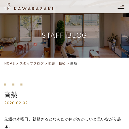
STAFF BLOG
HOME
スタッフブログ
監督 植松
高熱
高熱
2020.02.02
先週の木曜日、朝起きるとなんだか体がおかしいと思いながら起
床。