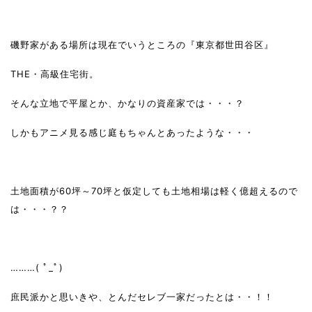
磯野家がある場所は現在でいうところの『東京都世田谷区』
THE・高級住宅街。
そんな立地で平屋とか、かなりの資産家では・・・？
しかもアニメ見る感じ庭もちゃんとあったような・・・
土地面積が60坪～70坪と仮定しても土地相場は軽く億超えるので
は・・・？？
………( ﾟ_ﾟ)
庶民派かと思いきや、とんだセレブ一家だったとは・・！！