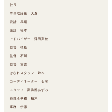
社長
専務取締役 大倉
設計 馬場
設計 福本
アドバイザー 澤田実穂
監督 植松
監督 石川
監督 冨吉
はなれスタッフ 鈴木
コーディネーター 石塚
スタッフ 諏訪部あずみ
経理＆事務 柏木
事務 伊藤