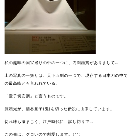
私の趣味の国宝巡りの中の一つに、刀剣鑑賞がありまして…
上の写真の一振りは、天下五剣の一つで、現存する日本刀の中で
の最高峰とも言われている、
「童子切安綱」と言うものです。
源頼光が、酒吞童子(鬼)を切った伝説に由来しています。
切れ味も凄まじく、江戸時代に、試し切りで…
この先は、グロいので割愛します。(^^;