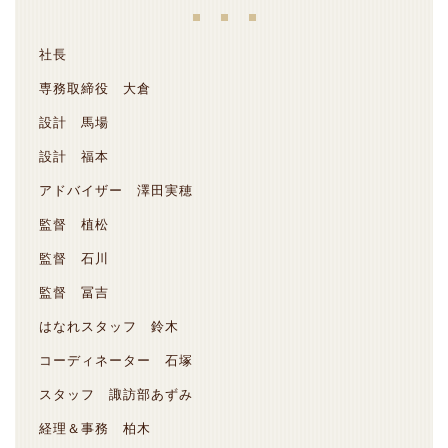
社長
専務取締役 大倉
設計 馬場
設計 福本
アドバイザー 澤田実穂
監督 植松
監督 石川
監督 冨吉
はなれスタッフ 鈴木
コーディネーター 石塚
スタッフ 諏訪部あずみ
経理＆事務 柏木