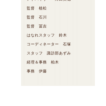
監督 植松
監督 石川
監督 冨吉
はなれスタッフ 鈴木
コーディネーター 石塚
スタッフ 諏訪部あずみ
経理＆事務 柏木
事務 伊藤