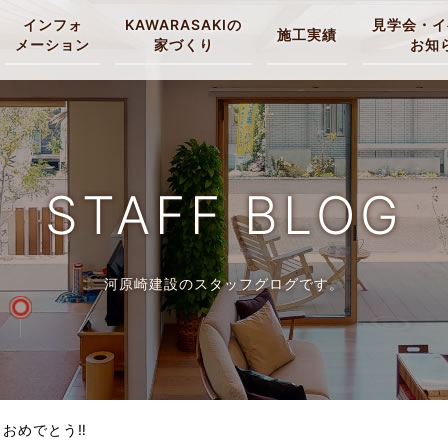
インフォ
KAWARASAKIの
見学会・イ
施工実績
メーション
家づくり
お知
STAFF BLOG
河原崎建設のスタッフグログです。
 おめでとう‼