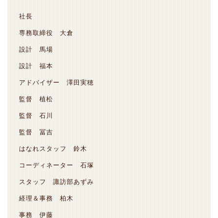
社長
専務取締役 大倉
設計 馬場
設計 福本
アドバイザー 澤田実穂
監督 植松
監督 石川
監督 冨吉
はなれスタッフ 鈴木
コーディネーター 石塚
スタッフ 諏訪部あずみ
経理＆事務 柏木
事務 伊藤