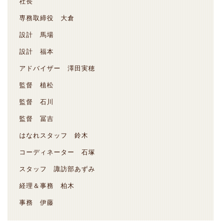
社長
専務取締役 大倉
設計 馬場
設計 福本
アドバイザー 澤田実穂
監督 植松
監督 石川
監督 冨吉
はなれスタッフ 鈴木
コーディネーター 石塚
スタッフ 諏訪部あずみ
経理＆事務 柏木
事務 伊藤