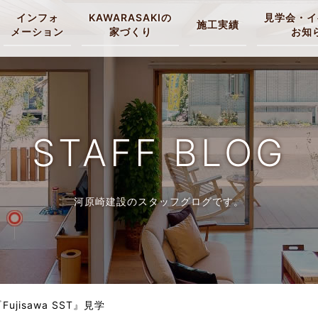
インフォ
KAWARASAKIの
見学会・イ
施工実績
メーション
家づくり
お知
STAFF BLOG
河原崎建設のスタッフグログです。
Fujisawa SST』見学