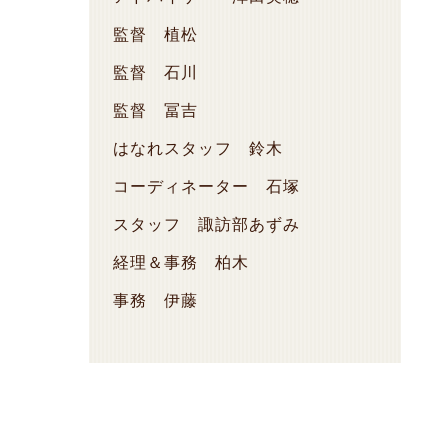
監督 植松
監督 石川
監督 冨吉
はなれスタッフ 鈴木
コーディネーター 石塚
スタッフ 諏訪部あずみ
経理＆事務 柏木
事務 伊藤