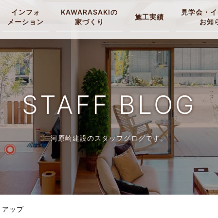
インフォ
KAWARASAKIの
見学会・イ
施工実績
メーション
家づくり
お知
STAFF BLOG
河原崎建設のスタッフグログです。
トアップ