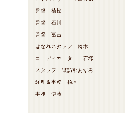
監督 植松
監督 石川
監督 冨吉
はなれスタッフ 鈴木
コーディネーター 石塚
スタッフ 諏訪部あずみ
経理＆事務 柏木
事務 伊藤