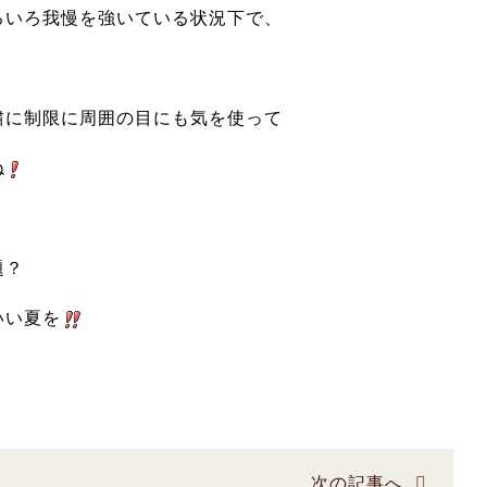
ろいろ我慢を強いている状況下で、
粛に制限に周囲の目にも気を使って
ね
題？
いい夏を
次の記事へ