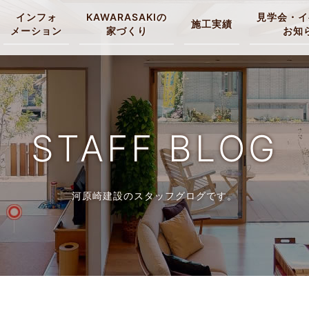
インフォ
KAWARASAKIの
見学会・イ
施工実績
メーション
家づくり
お知
STAFF BLOG
河原崎建設のスタッフグログです。