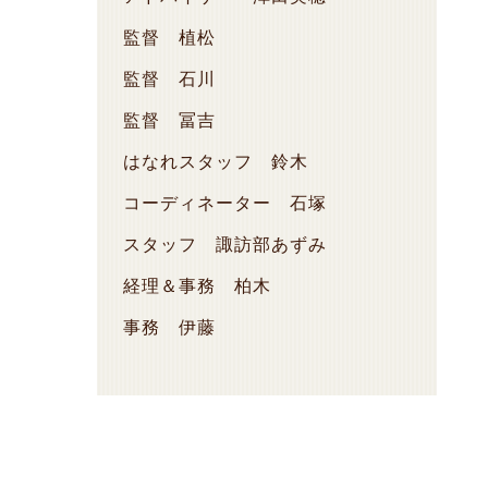
監督 植松
監督 石川
監督 冨吉
はなれスタッフ 鈴木
コーディネーター 石塚
スタッフ 諏訪部あずみ
経理＆事務 柏木
事務 伊藤