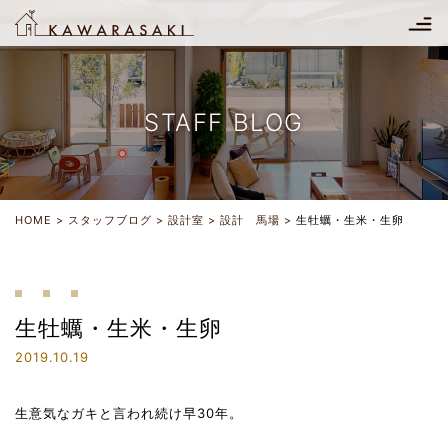
STAFF BLOG
HOME
スタッフブログ
設計室
設計 馬場
生牡蠣・生米・生卵
生牡蠣・生米・生卵
2019.10.19
生意気なガキと言われ続け早30年。