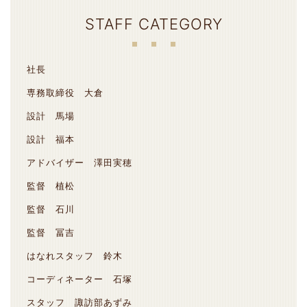
STAFF CATEGORY
社長
専務取締役 大倉
設計 馬場
設計 福本
アドバイザー 澤田実穂
監督 植松
監督 石川
監督 冨吉
はなれスタッフ 鈴木
コーディネーター 石塚
スタッフ 諏訪部あずみ